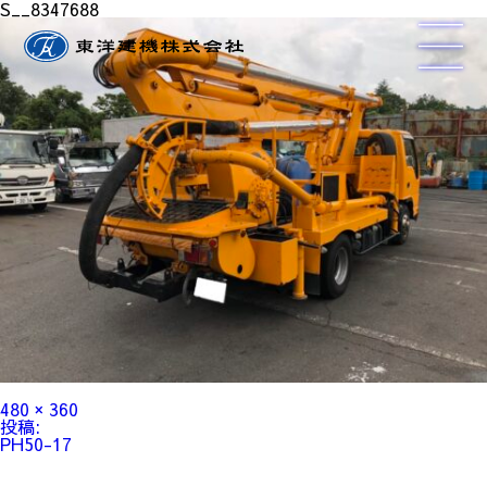
S__8347688
フ
480 × 360
ル
投
投稿:
サ
稿
PH50-17
イ
ナ
ズ
ビ