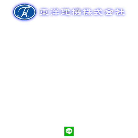
ゲ
ー
シ
ョ
ン
新車販売
整備メンテナンス
中古車販売
部品販売
ポンプ車買取
会社概要
Q&A
お問合わせ
079-553-8207