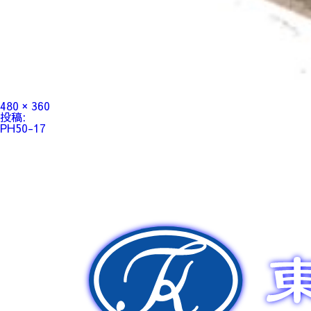
フ
480 × 360
ル
投
投稿:
サ
稿
PH50-17
イ
ナ
ズ
ビ
ゲ
ー
シ
ョ
ン