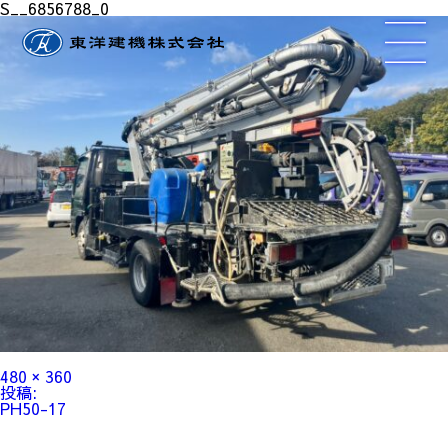
S__6856788_0
フ
480 × 360
ル
投
投稿:
サ
稿
PH50-17
イ
ナ
ズ
ビ