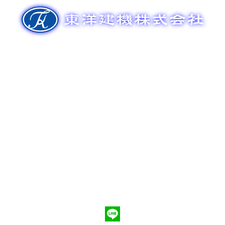
ゲ
ー
シ
ョ
ン
新車販売
整備メンテナンス
中古車販売
部品販売
ポンプ車買取
会社概要
Q&A
お問合わせ
079-553-8207