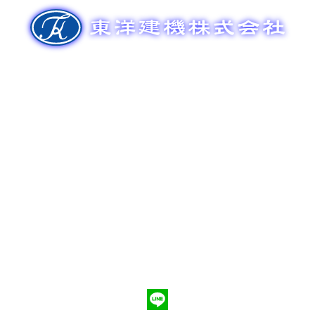
ゲ
ー
シ
ョ
ン
新車販売
整備メンテナンス
中古車販売
部品販売
ポンプ車買取
会社概要
Q&A
お問合わせ
079-553-8207