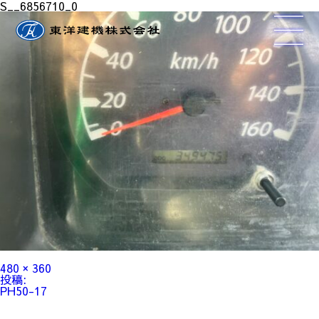
S__6856710_0
フ
480 × 360
ル
投
投稿:
サ
稿
PH50-17
イ
ナ
ズ
ビ