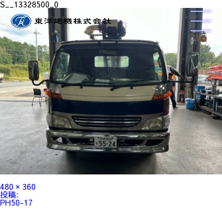
S__13328500_0
フ
480 × 360
ル
投
投稿:
サ
稿
PH50-17
イ
ナ
ズ
ビ