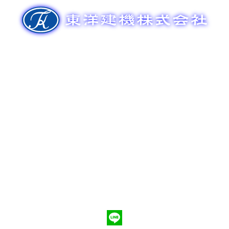
ゲ
ー
シ
ョ
ン
新車販売
整備メンテナンス
中古車販売
部品販売
ポンプ車買取
会社概要
Q&A
お問合わせ
079-553-8207