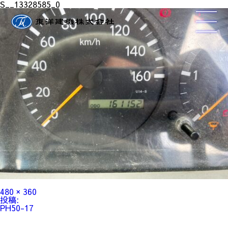
S__13328585_0
フ
480 × 360
ル
投
投稿:
サ
稿
PH50-17
イ
ナ
ズ
ビ