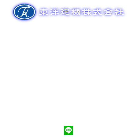
ゲ
ー
シ
ョ
ン
新車販売
整備メンテナンス
中古車販売
部品販売
ポンプ車買取
会社概要
Q&A
お問合わせ
079-553-8207