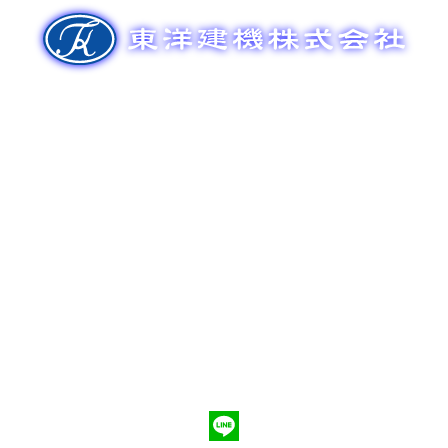
ゲ
ー
シ
ョ
ン
新車販売
整備メンテナンス
中古車販売
部品販売
ポンプ車買取
会社概要
Q&A
お問合わせ
079-553-8207