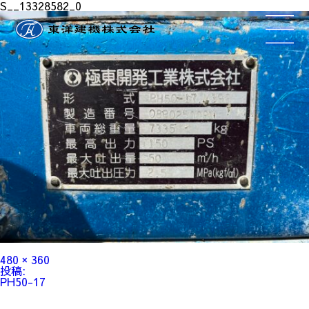
S__13328582_0
フ
480 × 360
ル
投
投稿:
サ
稿
PH50-17
イ
ナ
ズ
ビ