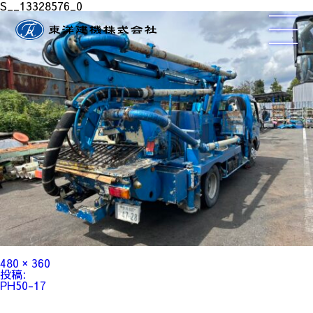
S__13328576_0
フ
480 × 360
ル
投
投稿:
サ
稿
PH50-17
イ
ナ
ズ
ビ