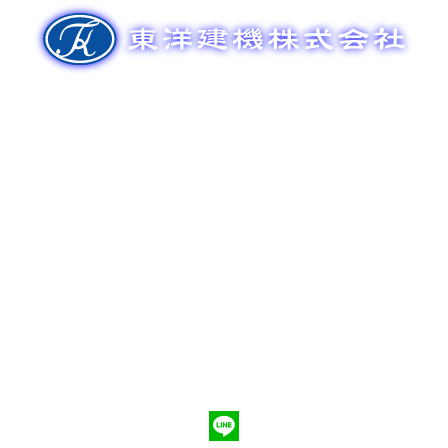
ゲ
ー
シ
ョ
ン
新車販売
整備メンテナンス
中古車販売
部品販売
ポンプ車買取
会社概要
Q&A
お問合わせ
079-553-8207