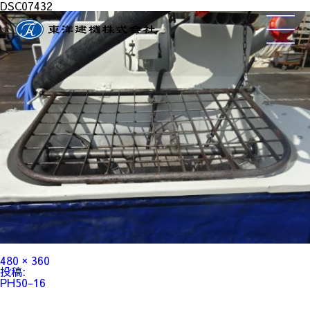
DSC07432
フ
480 × 360
ル
投
投稿:
サ
稿
PH50-16
イ
ナ
ズ
ビ