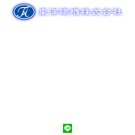
ゲ
ー
シ
ョ
ン
新車販売
整備メンテナンス
中古車販売
部品販売
ポンプ車買取
会社概要
Q&A
お問合わせ
079-553-8207