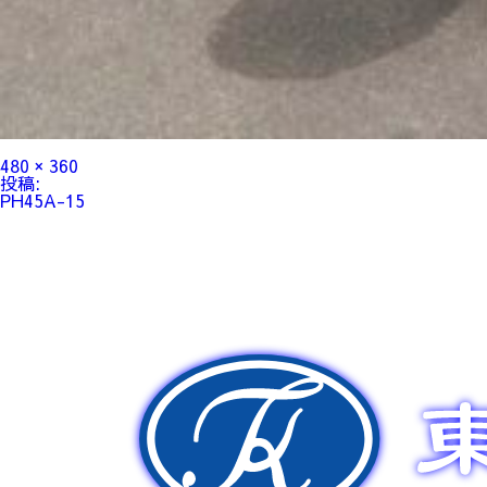
フ
480 × 360
ル
投
投稿:
サ
稿
PH45A-15
イ
ナ
ズ
ビ
ゲ
ー
シ
ョ
ン