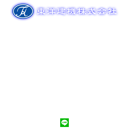
ゲ
ー
シ
ョ
ン
新車販売
整備メンテナンス
中古車販売
部品販売
ポンプ車買取
会社概要
Q&A
お問合わせ
079-553-8207