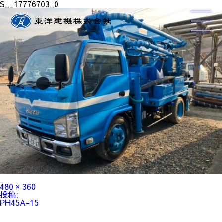
S__17776703_0
フ
480 × 360
ル
投
投稿:
サ
稿
PH45A-15
イ
ナ
ズ
ビ