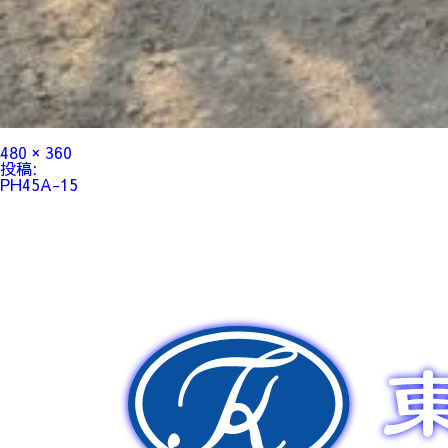
フ
480 × 360
ル
投
投稿:
サ
稿
PH45A-15
イ
ナ
ズ
ビ
ゲ
ー
シ
ョ
ン