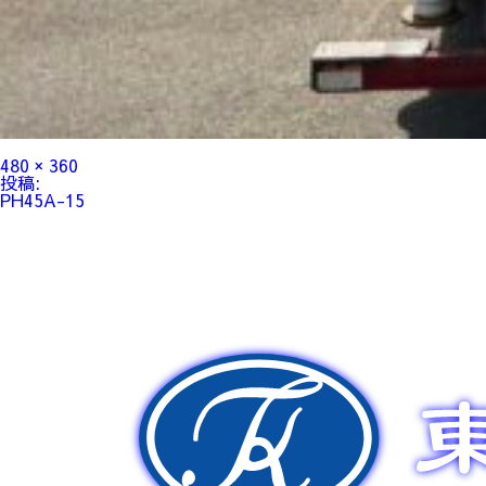
フ
480 × 360
ル
投
投稿:
サ
稿
PH45A-15
イ
ナ
ズ
ビ
ゲ
ー
シ
ョ
ン