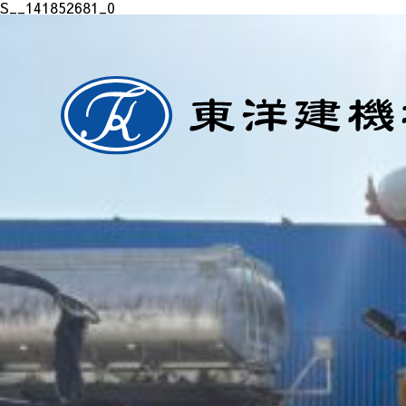
S__141852681_0