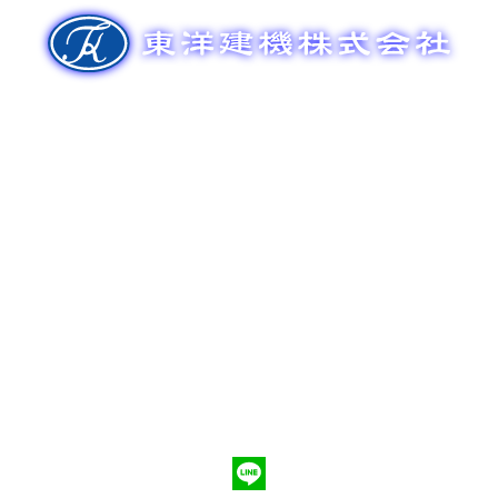
ゲ
ー
シ
ョ
ン
新車販売
整備メンテナンス
中古車販売
部品販売
ポンプ車買取
会社概要
Q&A
お問合わせ
079-553-8207