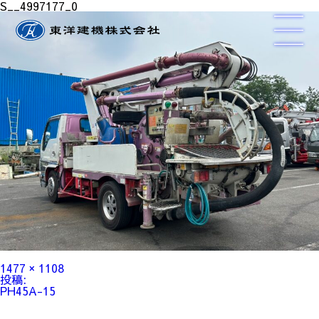
S__4997177_0
フ
1477 × 1108
ル
投
投稿:
サ
稿
PH45A-15
イ
ナ
ズ
ビ