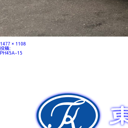
フ
1477 × 1108
ル
投
投稿:
サ
稿
PH45A-15
イ
ナ
ズ
ビ
ゲ
ー
シ
ョ
ン