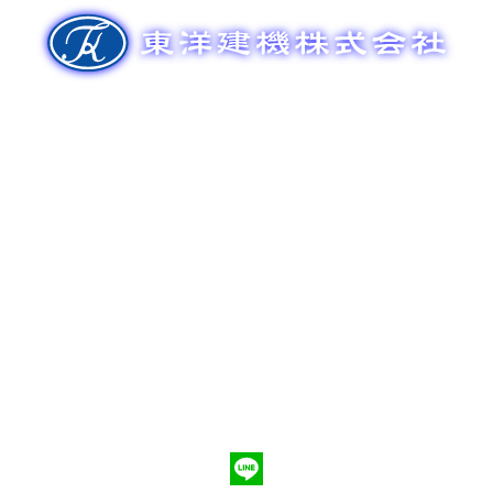
ゲ
ー
シ
ョ
ン
新車販売
整備メンテナンス
中古車販売
部品販売
ポンプ車買取
会社概要
Q&A
お問合わせ
079-553-8207