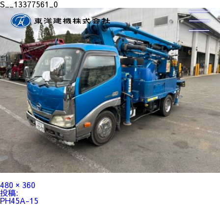
S__13377561_0
フ
480 × 360
ル
投
投稿:
サ
稿
PH45A-15
イ
ナ
ズ
ビ