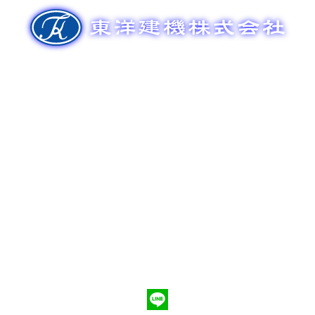
ゲ
ー
シ
ョ
ン
新車販売
整備メンテナンス
中古車販売
部品販売
ポンプ車買取
会社概要
Q&A
お問合わせ
079-553-8207