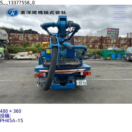
S__13377558_0
フ
480 × 360
ル
投
投稿:
サ
稿
PH45A-15
イ
ナ
ズ
ビ