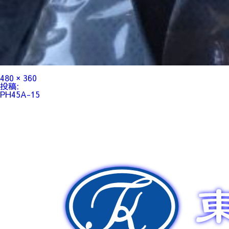
フ
480 × 360
ル
投
投稿:
サ
稿
PH45A-15
イ
ナ
ズ
ビ
ゲ
ー
シ
ョ
ン