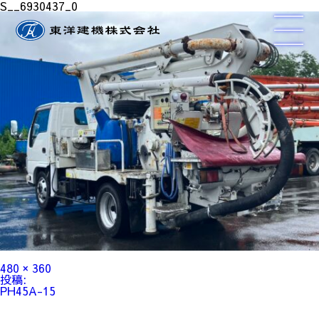
S__6930437_0
フ
480 × 360
ル
投
投稿:
サ
稿
PH45A-15
イ
ナ
ズ
ビ