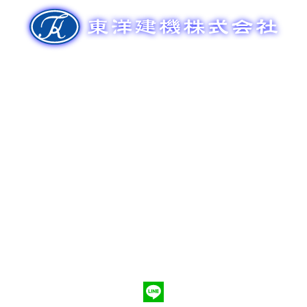
ゲ
ー
シ
ョ
ン
新車販売
整備メンテナンス
中古車販売
部品販売
ポンプ車買取
会社概要
Q&A
お問合わせ
079-553-8207