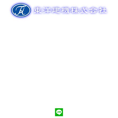
ゲ
ー
シ
ョ
ン
新車販売
整備メンテナンス
中古車販売
部品販売
ポンプ車買取
会社概要
Q&A
お問合わせ
079-553-8207