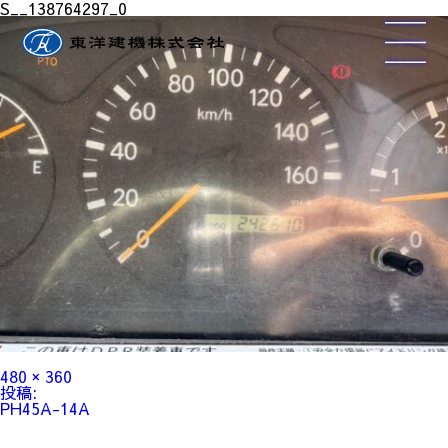
S__138764297_0
フ
480 × 360
ル
投
投稿:
サ
稿
PH45A-14A
イ
ナ
ズ
ビ