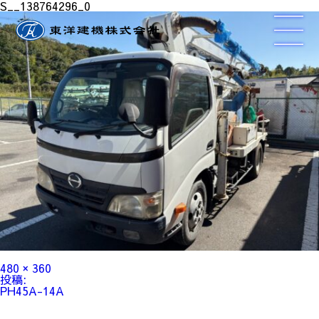
S__138764296_0
フ
480 × 360
ル
投
投稿:
サ
稿
PH45A-14A
イ
ナ
ズ
ビ