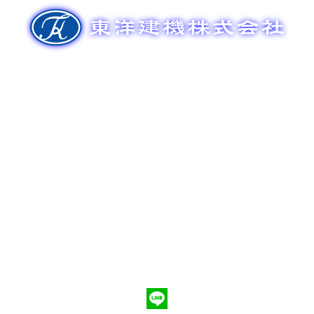
ゲ
ー
シ
ョ
ン
新車販売
整備メンテナンス
中古車販売
部品販売
ポンプ車買取
会社概要
Q&A
お問合わせ
079-553-8207