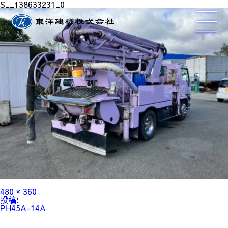
S__138633231_0
フ
480 × 360
ル
投
投稿:
サ
稿
PH45A-14A
イ
ナ
ズ
ビ