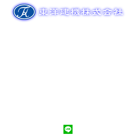
ゲ
ー
シ
ョ
ン
新車販売
整備メンテナンス
中古車販売
部品販売
ポンプ車買取
会社概要
Q&A
お問合わせ
079-553-8207