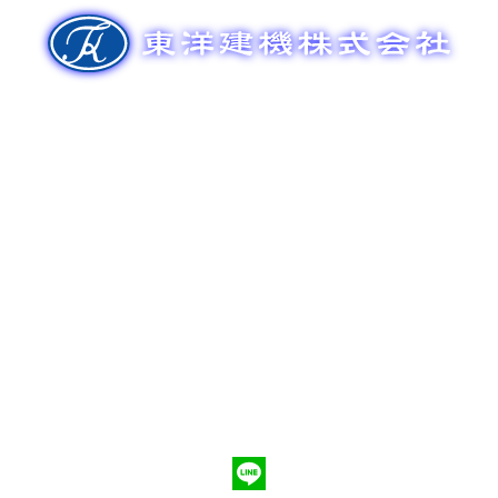
ゲ
ー
シ
ョ
ン
新車販売
整備メンテナンス
中古車販売
部品販売
ポンプ車買取
会社概要
Q&A
お問合わせ
079-553-8207