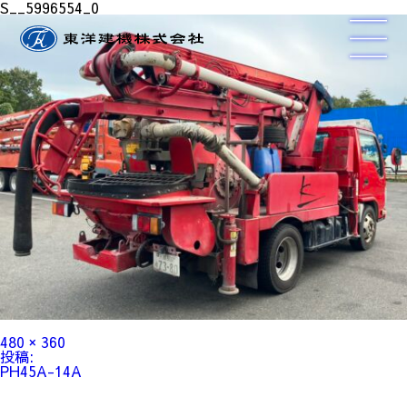
S__5996554_0
フ
480 × 360
ル
投
投稿:
サ
稿
PH45A-14A
イ
ナ
ズ
ビ