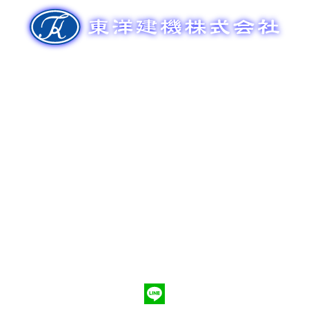
ゲ
ー
シ
ョ
ン
新車販売
整備メンテナンス
中古車販売
部品販売
ポンプ車買取
会社概要
Q&A
お問合わせ
079-553-8207