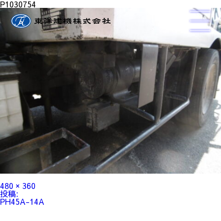
P1030754
フ
480 × 360
ル
投
投稿:
サ
稿
PH45A-14A
イ
ナ
ズ
ビ