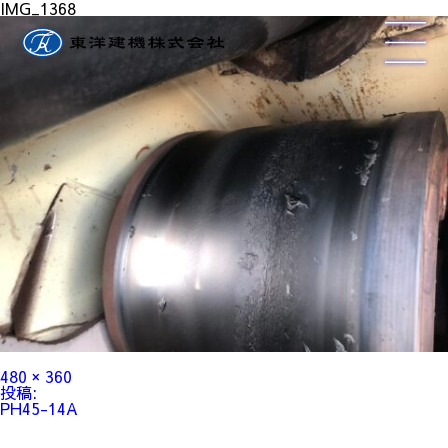
IMG_1368
フ
480 × 360
ル
投
投稿:
サ
稿
PH45-14A
イ
ナ
ズ
ビ