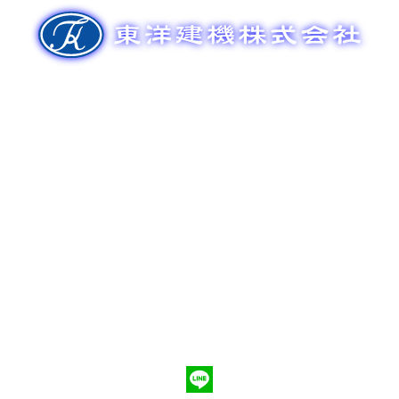
ゲ
ー
シ
ョ
ン
新車販売
整備メンテナンス
中古車販売
部品販売
ポンプ車買取
会社概要
Q&A
お問合わせ
079-553-8207