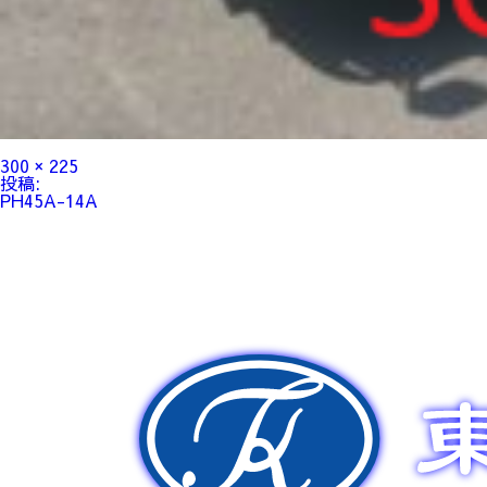
フ
300 × 225
ル
投
投稿:
サ
稿
PH45A-14A
イ
ナ
ズ
ビ
ゲ
ー
シ
ョ
ン