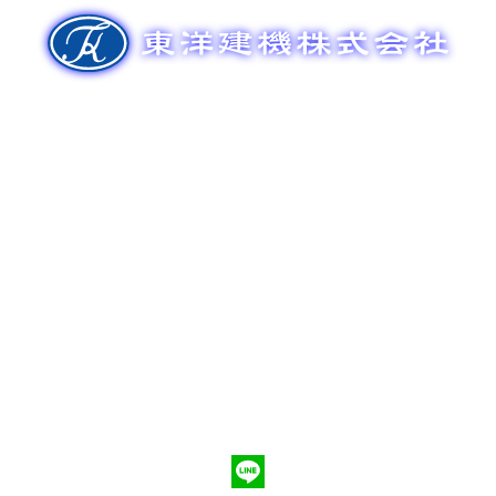
ゲ
ー
シ
ョ
ン
新車販売
整備メンテナンス
中古車販売
部品販売
ポンプ車買取
会社概要
Q&A
お問合わせ
079-553-8207