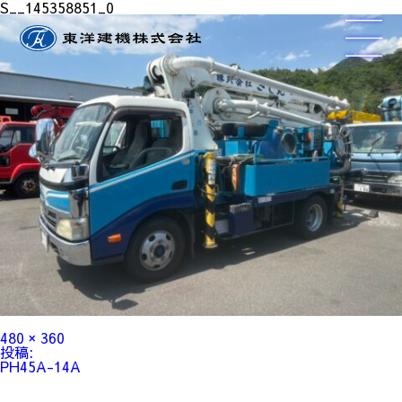
S__145358851_0
フ
480 × 360
ル
投
投稿:
サ
稿
PH45A-14A
イ
ナ
ズ
ビ