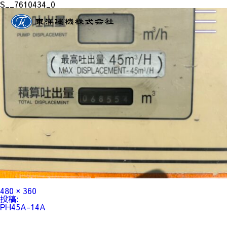
S__7610434_0
フ
480 × 360
ル
投
投稿:
サ
稿
PH45A-14A
イ
ナ
ズ
ビ