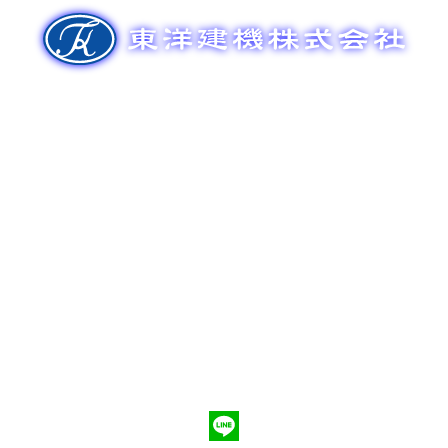
ゲ
ー
シ
ョ
ン
新車販売
整備メンテナンス
中古車販売
部品販売
ポンプ車買取
会社概要
Q&A
お問合わせ
079-553-8207