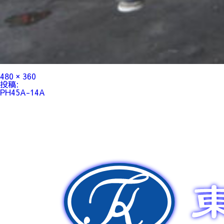
フ
480 × 360
ル
投
投稿:
サ
稿
PH45A-14A
イ
ナ
ズ
ビ
ゲ
ー
シ
ョ
ン