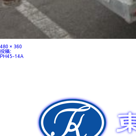
フ
480 × 360
ル
投
投稿:
サ
稿
PH45-14A
イ
ナ
ズ
ビ
ゲ
ー
シ
ョ
ン