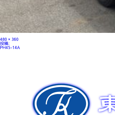
フ
480 × 360
ル
投
投稿:
サ
稿
PH45-14A
イ
ナ
ズ
ビ
ゲ
ー
シ
ョ
ン