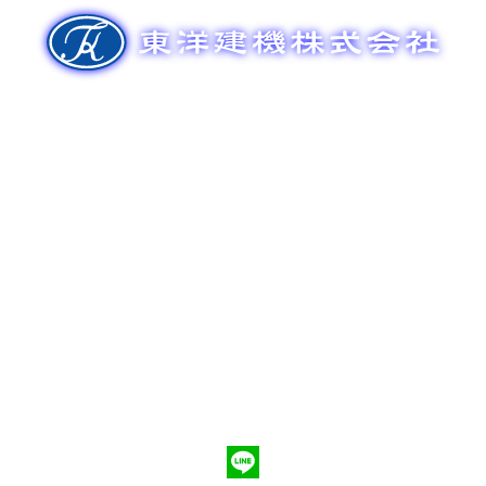
ゲ
ー
シ
ョ
ン
新車販売
整備メンテナンス
中古車販売
部品販売
ポンプ車買取
会社概要
Q&A
お問合わせ
079-553-8207