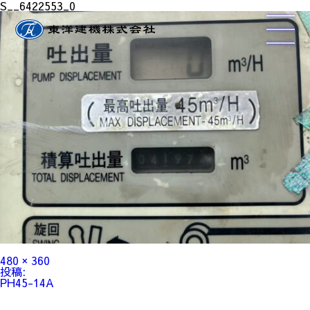
S__6422553_0
フ
480 × 360
ル
投
投稿:
サ
稿
PH45-14A
イ
ナ
ズ
ビ