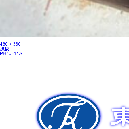
フ
480 × 360
ル
投
投稿:
サ
稿
PH45-14A
イ
ナ
ズ
ビ
ゲ
ー
シ
ョ
ン