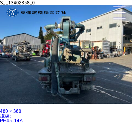
S__13402358_0
フ
480 × 360
ル
投
投稿:
サ
稿
PH45-14A
イ
ナ
ズ
ビ