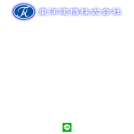
ゲ
ー
シ
ョ
ン
新車販売
整備メンテナンス
中古車販売
部品販売
ポンプ車買取
会社概要
Q&A
お問合わせ
079-553-8207