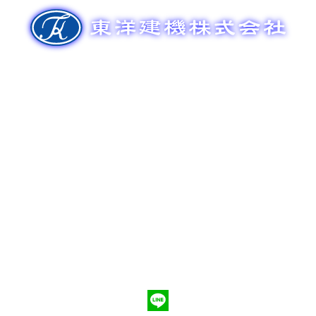
ゲ
ー
シ
ョ
ン
新車販売
整備メンテナンス
中古車販売
部品販売
ポンプ車買取
会社概要
Q&A
お問合わせ
079-553-8207