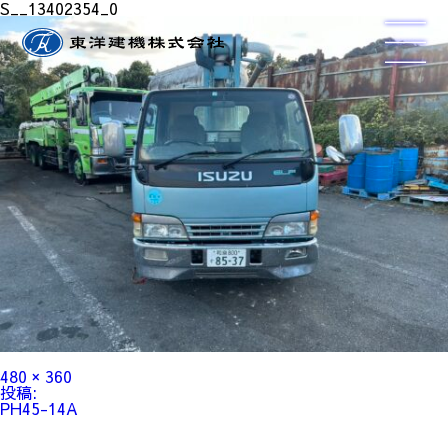
S__13402354_0
フ
480 × 360
ル
投
投稿:
サ
稿
PH45-14A
イ
ナ
ズ
ビ