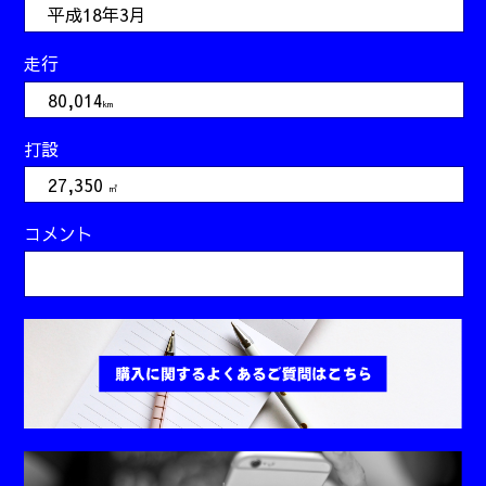
平成18年3月
走行
80,014
km
打設
27,350
㎥
コメント