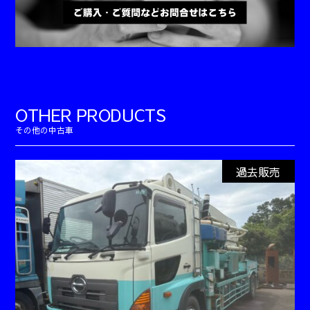
OTHER PRODUCTS
過去販売