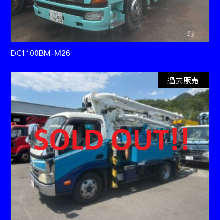
DC1100BM-M26
過去販売