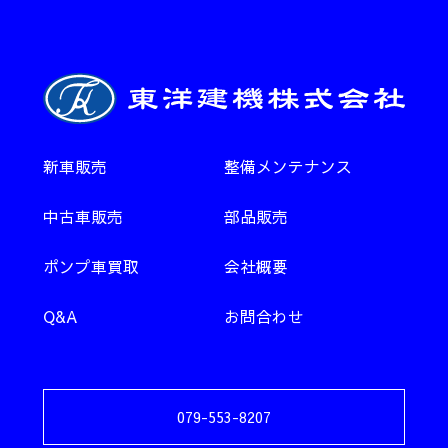
新車販売
整備メンテナンス
中古車販売
部品販売
ポンプ車買取
会社概要
Q&A
お問合わせ
079-553-8207