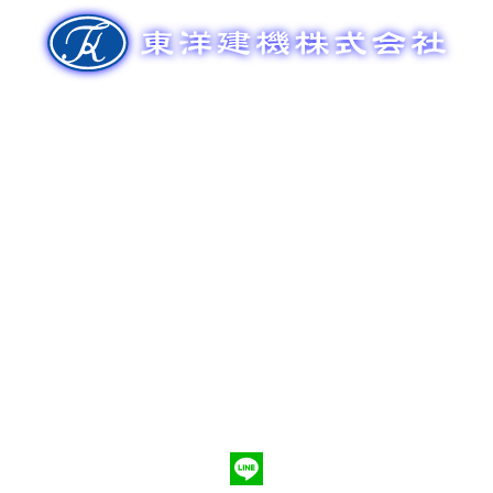
ゲ
ー
シ
ョ
ン
新車販売
整備メンテナンス
中古車販売
部品販売
ポンプ車買取
会社概要
Q&A
お問合わせ
079-553-8207