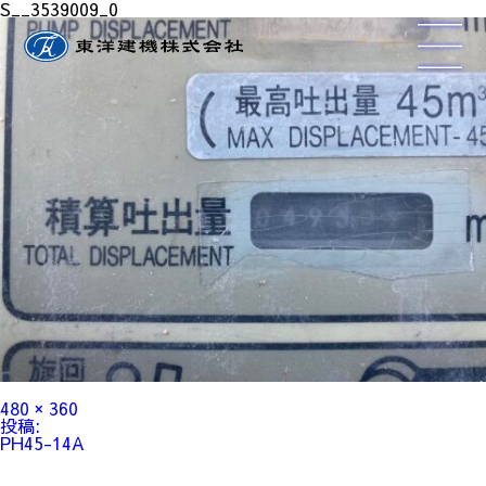
S__3539009_0
フ
480 × 360
ル
投
投稿:
サ
稿
PH45-14A
イ
ナ
ズ
ビ