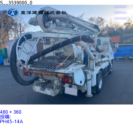
S__3539000_0
フ
480 × 360
ル
投
投稿:
サ
稿
PH45-14A
イ
ナ
ズ
ビ