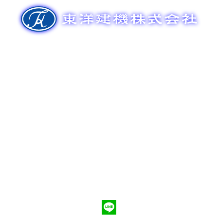
ゲ
ー
シ
ョ
ン
新車販売
整備メンテナンス
中古車販売
部品販売
ポンプ車買取
会社概要
Q&A
お問合わせ
079-553-8207