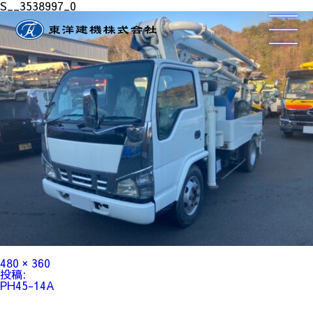
S__3538997_0
フ
480 × 360
ル
投
投稿:
サ
稿
PH45-14A
イ
ナ
ズ
ビ