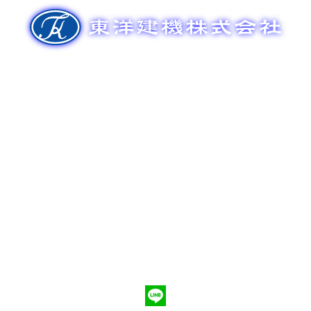
ゲ
ー
シ
ョ
ン
新車販売
整備メンテナンス
中古車販売
部品販売
ポンプ車買取
会社概要
Q&A
お問合わせ
079-553-8207