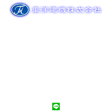
ゲ
ー
シ
ョ
ン
新車販売
整備メンテナンス
中古車販売
部品販売
ポンプ車買取
会社概要
Q&A
お問合わせ
079-553-8207