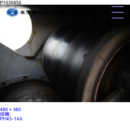
P1030850
フ
480 × 360
ル
投
投稿:
サ
稿
PH45-14A
イ
ナ
ズ
ビ