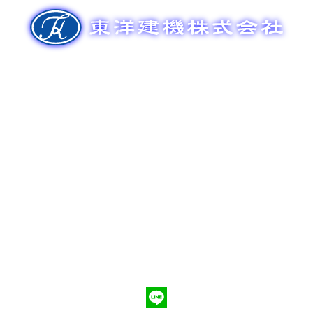
ゲ
ー
シ
ョ
ン
新車販売
整備メンテナンス
中古車販売
部品販売
ポンプ車買取
会社概要
Q&A
お問合わせ
079-553-8207