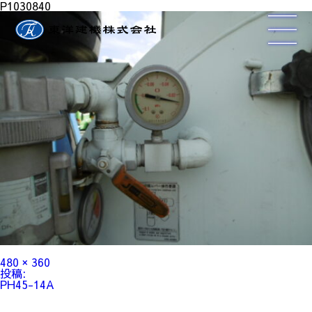
P1030840
フ
480 × 360
ル
投
投稿:
サ
稿
PH45-14A
イ
ナ
ズ
ビ