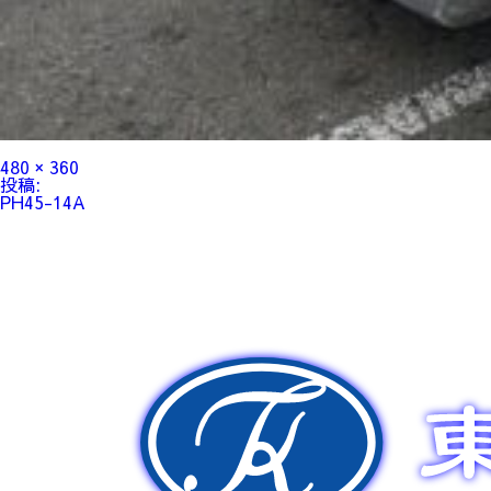
フ
480 × 360
ル
投
投稿:
サ
稿
PH45-14A
イ
ナ
ズ
ビ
ゲ
ー
シ
ョ
ン