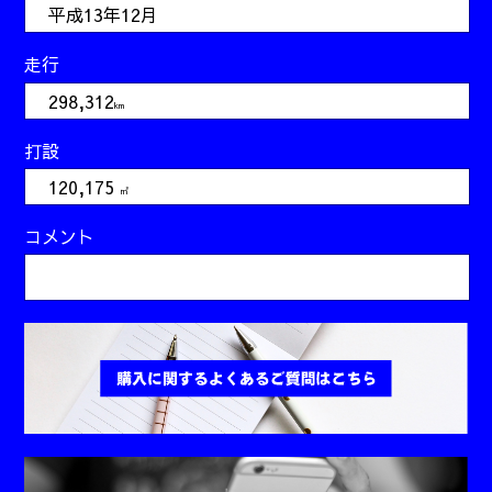
平成13年12月
走行
298,312
km
打設
120,175
㎥
コメント