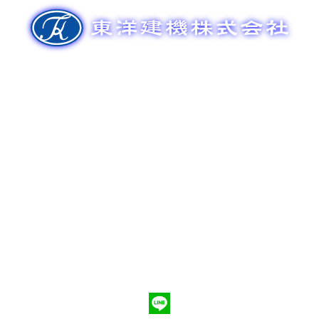
ゲ
ー
シ
ョ
ン
新車販売
整備メンテナンス
中古車販売
部品販売
ポンプ車買取
会社概要
Q&A
お問合わせ
079-553-8207