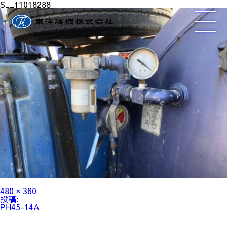
S__11018288
フ
480 × 360
ル
投
投稿:
サ
稿
PH45-14A
イ
ナ
ズ
ビ