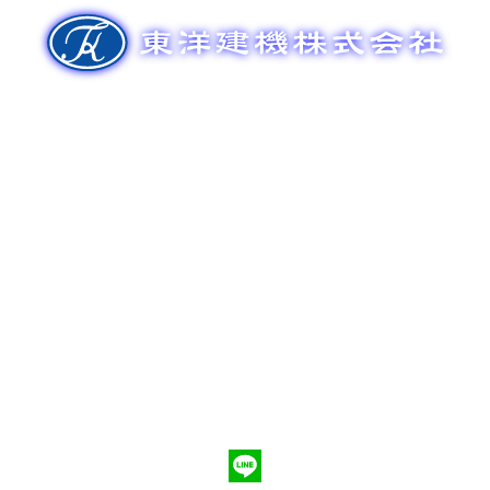
ゲ
ー
シ
ョ
ン
新車販売
整備メンテナンス
中古車販売
部品販売
ポンプ車買取
会社概要
Q&A
お問合わせ
079-553-8207