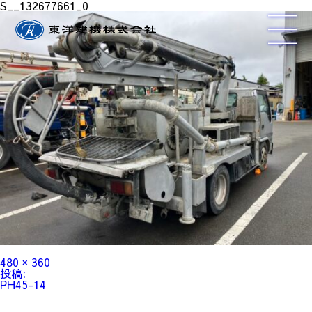
S__132677661_0
フ
480 × 360
ル
投
投稿:
サ
稿
PH45-14
イ
ナ
ズ
ビ