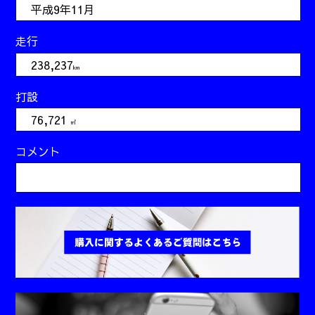
平成9年11月
走行
238,237
km
打設
76,721
㎥
コメント