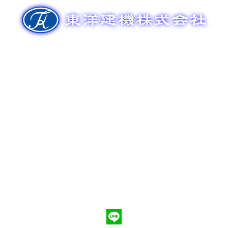
ゲ
ー
シ
ョ
ン
新車販売
整備メンテナンス
中古車販売
部品販売
ポンプ車買取
会社概要
Q&A
お問合わせ
079-553-8207