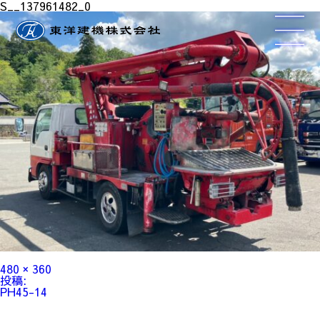
S__137961482_0
フ
480 × 360
ル
投
投稿:
サ
稿
PH45-14
イ
ナ
ズ
ビ