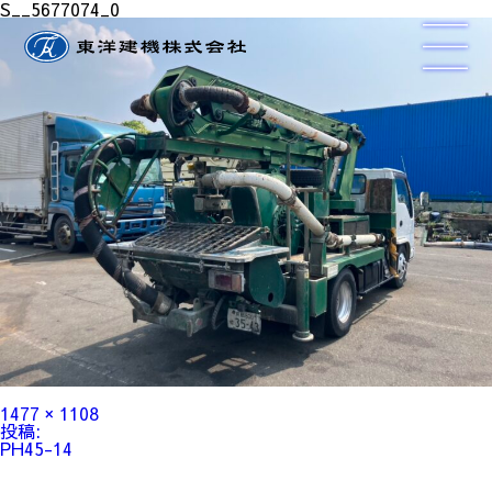
S__5677074_0
フ
1477 × 1108
ル
投
投稿:
サ
稿
PH45-14
イ
ナ
ズ
ビ