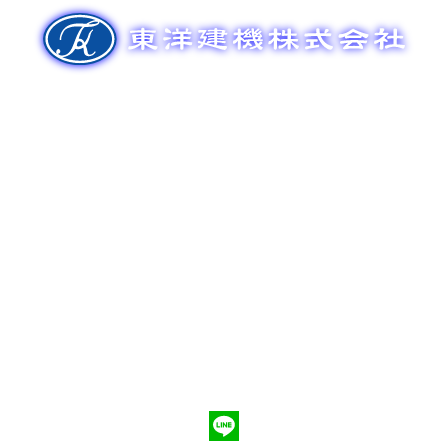
ゲ
ー
シ
ョ
ン
新車販売
整備メンテナンス
中古車販売
部品販売
ポンプ車買取
会社概要
Q&A
お問合わせ
079-553-8207