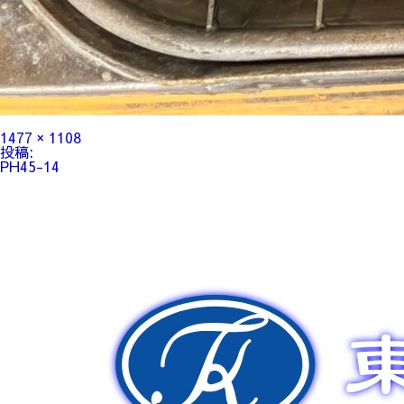
フ
1477 × 1108
ル
投
投稿:
サ
稿
PH45-14
イ
ナ
ズ
ビ
ゲ
ー
シ
ョ
ン