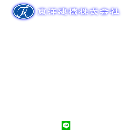
ゲ
ー
シ
ョ
ン
新車販売
整備メンテナンス
中古車販売
部品販売
ポンプ車買取
会社概要
Q&A
お問合わせ
079-553-8207