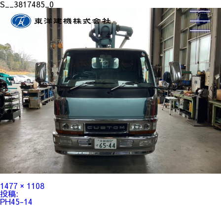
S__3817485_0
フ
1477 × 1108
ル
投
投稿:
サ
稿
PH45-14
イ
ナ
ズ
ビ